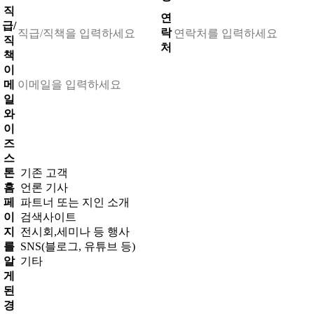
직
연
급/
락
직
처
책
이
메
일
와
이
즈
스
톤
기존 고객
홈
언론 기사
페
파트너 또는 지인 소개
이
검색사이트
지
전시회,세미나 등 행사
를
SNS(블로그, 유튜브 등)
알
기타
게
된
경